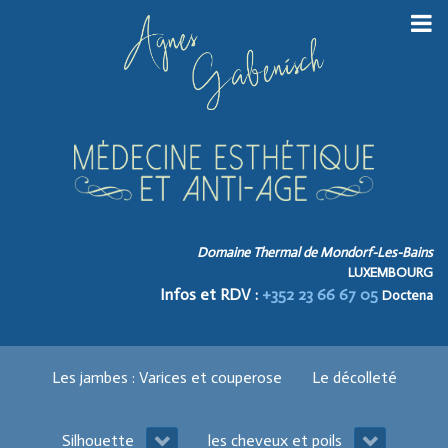
Domaine Thermal de Mondorf-Les-Bains
LUXEMBOURG
Infos et RDV :
+352 23 66 67 05
Doctena
Les jambes : Varices et couperose
Le décolleté
Silhouette
les cheveux et poils