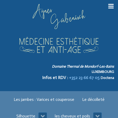
Domaine Thermal de Mondorf-Les-Bains
LUXEMBOURG
Infos et RDV :
+352 23 66 67 05
Doctena
Les jambes : Varices et couperose
Le décolleté
Silhouette
les cheveux et poils