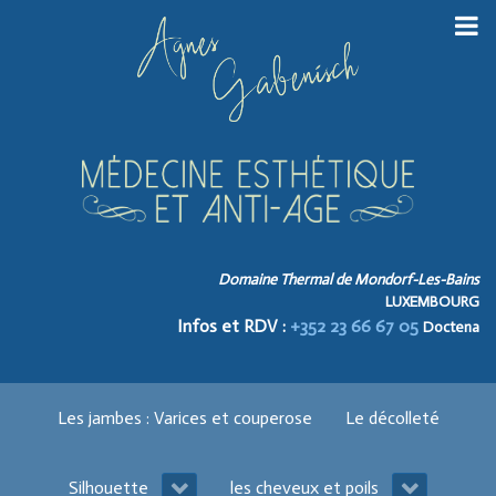
Domaine Thermal de Mondorf-Les-Bains
LUXEMBOURG
Infos et RDV :
+352 23 66 67 05
Doctena
Les jambes : Varices et couperose
Le décolleté
Silhouette
les cheveux et poils